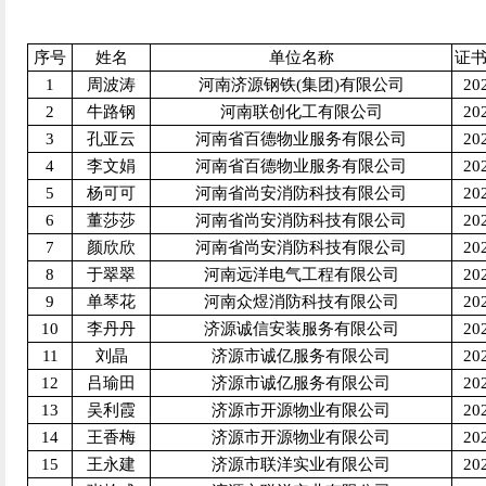
序号
姓名
单位名称
证
1
周波涛
河南济源钢铁(集团)有限公司
20
2
牛路钢
河南联创化工有限公司
20
3
孔亚云
河南省百德物业服务有限公司
20
4
李文娟
河南省百德物业服务有限公司
20
5
杨可可
河南省尚安消防科技有限公司
20
6
董莎莎
河南省尚安消防科技有限公司
20
7
颜欣欣
河南省尚安消防科技有限公司
20
8
于翠翠
河南远洋电气工程有限公司
20
9
单琴花
河南众煜消防科技有限公司
20
10
李丹丹
济源诚信安装服务有限公司
20
11
刘晶
济源市诚亿服务有限公司
20
12
吕瑜田
济源市诚亿服务有限公司
20
13
吴利霞
济源市开源物业有限公司
20
14
王香梅
济源市开源物业有限公司
20
15
王永建
济源市联洋实业有限公司
20