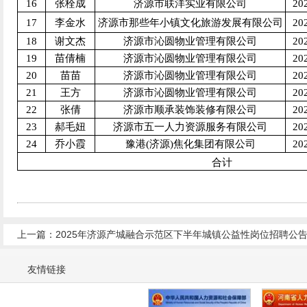
16
张栓成
济源市联洋实业有限公司
20
17
李金水
济源市那些年小镇文化旅游发展有限公司
20
18
谢文杰
济源市沁圆物业管理有限公司
20
19
苗倩楠
济源市沁圆物业管理有限公司
20
20
苗苗
济源市沁圆物业管理有限公司
20
21
王方
济源市沁圆物业管理有限公司
20
22
张倩
济源市顺承装饰装修有限公司
20
23
郝毛妞
济源市五一人力资源服务有限公司
20
24
乔小霞
豫港(济源)焦化集团有限公司
20
合计
上一篇：2025年济源产城融合示范区下半年城镇公益性岗位招聘公
友情链接