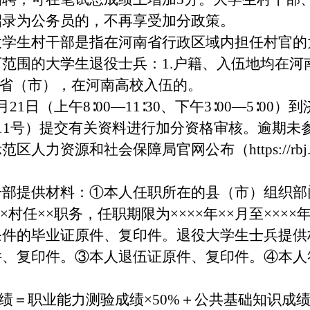
招录为公务员的，不再享受加分政策。
大学生村干部是指在河南省行政区域内担任村官的
范围的大学生退役士兵：1.户籍、入伍地均在河
外省（市），在河南高校入伍的。
1日（上午8∶00—11∶30、下午3∶00—5∶0
11号）提交有关资料进行加分资格审核。逾期未
资源和社会保障局官网公布（https://rbj.jiyu
干部提供材料：①本人任职所在的县（市）组织部
×村任××职务，任职期限为××××年××月至×××
条件的毕业证原件、复印件。退役大学生士兵提供
件、复印件。③本人退伍证原件、复印件。④本人
成绩＝职业能力测验成绩×50%＋公共基础知识成