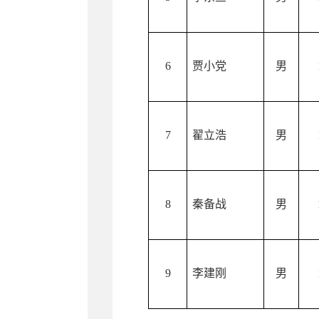
6
贾小党
男
7
翟立浩
男
8
秦备战
男
9
李建刚
男