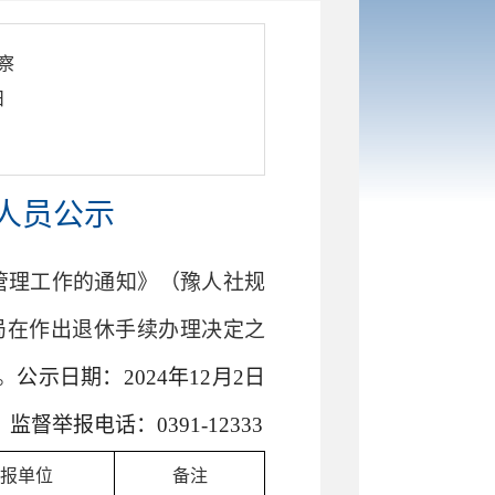
察
日
休人员公示
管理工作的通知》（
豫人社规
局在作出退休手续办理决定之
。
公示日期：202
4
年
12
月
2
日
督举报电话：0391-
12333
报单位
备注