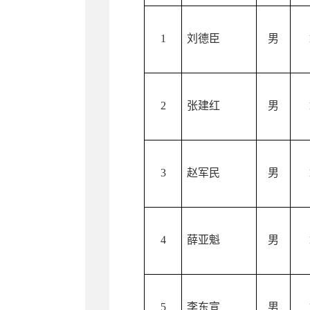
1
刘德臣
男
2
张建红
男
3
赵军民
男
4
薛亚魁
男
5
李东宣
男