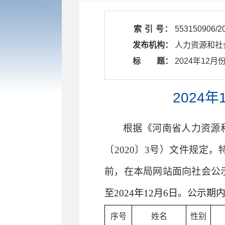
索 引 号：
553150906/2
发布机构：
人力资源和社
标 题：
​ 2024年
2024
根据
《
河南省人力资源
〔
20
20
〕
3号）文件规定，
前，在本局网站面向社会公
至202
4
年
12
月
6
日。公示期内
序号
姓名
性别